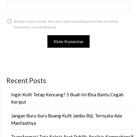
Simpan nama, email, dan situs web saya pada peramban ini untuk
komentar saya berikutnya.
Recent Posts
Ingin Kulit Tetap Kencang? 5 Buah Ini Bisa Bantu Cegah
Keriput
Jangan Buru-buru Buang Kulit Jambu Biji, Ternyata Ada
Manfaatnya
Transformasi Tata Kelola Aset Publik: Analisis Komprehensif