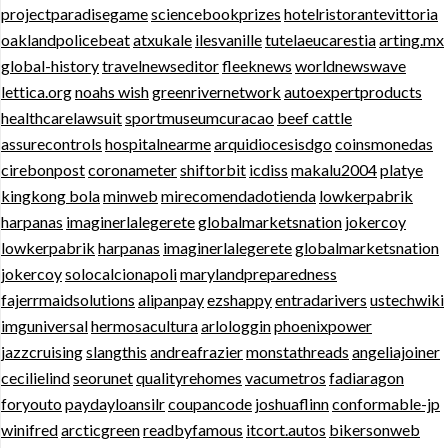
projectparadisegame
sciencebookprizes
hotelristorantevittoria
oaklandpolicebeat
atxukale
ilesvanille
tutelaeucarestia
arting.mx
global-history
travelnewseditor
fleeknews
worldnewswave
lettica.org
noahs wish
greenrivernetwork
autoexpertproducts
healthcarelawsuit
sportmuseumcuracao
beef cattle
assurecontrols
hospitalnearme
arquidiocesisdgo
coinsmonedas
cirebonpost
coronameter
shiftorbit
icdiss
makalu2004
platye
kingkong bola
minweb
mirecomendadotienda
lowkerpabrik
harpanas
imaginerlalegerete
globalmarketsnation
jokercoy
lowkerpabrik
harpanas
imaginerlalegerete
globalmarketsnation
jokercoy
solocalcionapoli
marylandpreparedness
fajerrmaidsolutions
alipanpay
ezshappy
entradarivers
ustechwiki
imguniversal
hermosacultura
arlologgin
phoenixpower
jazzcruising
slangthis
andreafrazier
monstathreads
angeliajoiner
cecilielind
seorunet
qualityrehomes
vacumetros
fadiaragon
foryouto
paydayloansilr
coupancode
joshuaflinn
conformable-jp
winifred
arcticgreen
readbyfamous
itcort.autos
bikersonweb