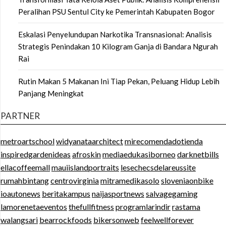
Peralihan PSU Sentul City ke Pemerintah Kabupaten Bogor
Eskalasi Penyelundupan Narkotika Transnasional: Analisis
Strategis Penindakan 10 Kilogram Ganja di Bandara Ngurah
Rai
Rutin Makan 5 Makanan Ini Tiap Pekan, Peluang Hidup Lebih
Panjang Meningkat
PARTNER
metroartschool
widyanataarchitect
mirecomendadotienda
inspiredgardenideas
afroskin
mediaedukasiborneo
darknetbills
ellacoffeemall
mauiislandportraits
lesechecsdelareussite
rumahbintang
centrovirginia
mitramedikasolo
sloveniaonbike
ioautonews
beritakampus
naijasportnews
salvagegaming
lamorenetaeventos
thefullfitness
programlarindir
rastama
walangsari
bearrockfoods
bikersonweb
feelwellforever