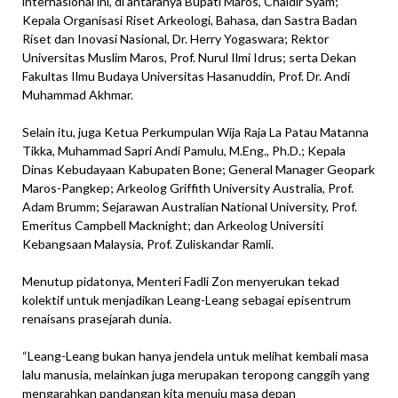
internasional ini, di antaranya Bupati Maros, Chaidir Syam;
Kepala Organisasi Riset Arkeologi, Bahasa, dan Sastra Badan
Riset dan Inovasi Nasional, Dr. Herry Yogaswara; Rektor
Universitas Muslim Maros, Prof. Nurul Ilmi Idrus; serta Dekan
Fakultas Ilmu Budaya Universitas Hasanuddin, Prof. Dr. Andi
Muhammad Akhmar.
Selain itu, juga Ketua Perkumpulan Wija Raja La Patau Matanna
Tikka, Muhammad Sapri Andi Pamulu, M.Eng., Ph.D.; Kepala
Dinas Kebudayaan Kabupaten Bone; General Manager Geopark
Maros-Pangkep; Arkeolog Griffith University Australia, Prof.
Adam Brumm; Sejarawan Australian National University, Prof.
Emeritus Campbell Macknight; dan Arkeolog Universiti
Kebangsaan Malaysia, Prof. Zuliskandar Ramli.
Menutup pidatonya, Menteri Fadli Zon menyerukan tekad
kolektif untuk menjadikan Leang-Leang sebagai episentrum
renaisans prasejarah dunia.
“Leang-Leang bukan hanya jendela untuk melihat kembali masa
lalu manusia, melainkan juga merupakan teropong canggih yang
mengarahkan pandangan kita menuju masa depan