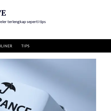
TE
eler terlengkap seperti tips
ULINER
TIPS