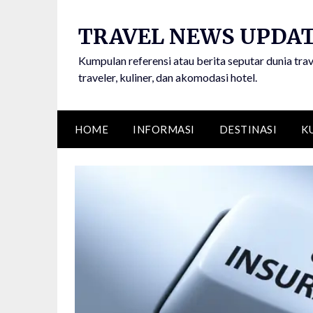
Skip
to
TRAVEL NEWS UPDA
content
Kumpulan referensi atau berita seputar dunia trav
traveler, kuliner, dan akomodasi hotel.
HOME
INFORMASI
DESTINASI
K