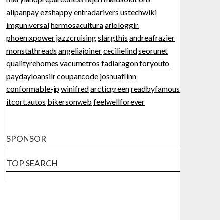
alipanpay
ezshappy
entradarivers
ustechwiki
imguniversal
hermosacultura
arlologgin
phoenixpower
jazzcruising
slangthis
andreafrazier
monstathreads
angeliajoiner
cecilielind
seorunet
qualityrehomes
vacumetros
fadiaragon
foryouto
paydayloansilr
coupancode
joshuaflinn
conformable-jp
winifred
arcticgreen
readbyfamous
itcort.autos
bikersonweb
feelwellforever
SPONSOR
TOP SEARCH