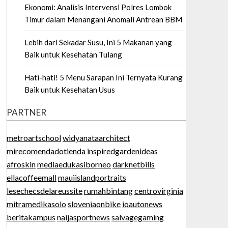
Ekonomi: Analisis Intervensi Polres Lombok
Timur dalam Menangani Anomali Antrean BBM
Lebih dari Sekadar Susu, Ini 5 Makanan yang
Baik untuk Kesehatan Tulang
Hati-hati! 5 Menu Sarapan Ini Ternyata Kurang
Baik untuk Kesehatan Usus
PARTNER
metroartschool
widyanataarchitect
mirecomendadotienda
inspiredgardenideas
afroskin
mediaedukasiborneo
darknetbills
ellacoffeemall
mauiislandportraits
lesechecsdelareussite
rumahbintang
centrovirginia
mitramedikasolo
sloveniaonbike
ioautonews
beritakampus
naijasportnews
salvagegaming