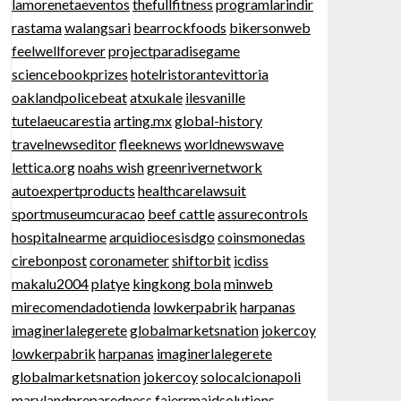
lamorenetaeventos
thefullfitness
programlarindir
rastama
walangsari
bearrockfoods
bikersonweb
feelwellforever
projectparadisegame
sciencebookprizes
hotelristorantevittoria
oaklandpolicebeat
atxukale
ilesvanille
tutelaeucarestia
arting.mx
global-history
travelnewseditor
fleeknews
worldnewswave
lettica.org
noahs wish
greenrivernetwork
autoexpertproducts
healthcarelawsuit
sportmuseumcuracao
beef cattle
assurecontrols
hospitalnearme
arquidiocesisdgo
coinsmonedas
cirebonpost
coronameter
shiftorbit
icdiss
makalu2004
platye
kingkong bola
minweb
mirecomendadotienda
lowkerpabrik
harpanas
imaginerlalegerete
globalmarketsnation
jokercoy
lowkerpabrik
harpanas
imaginerlalegerete
globalmarketsnation
jokercoy
solocalcionapoli
marylandpreparedness
fajerrmaidsolutions