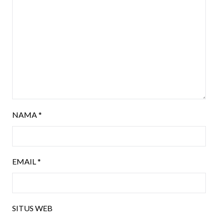
NAMA
*
EMAIL
*
SITUS WEB